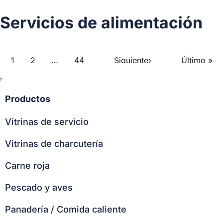
Servicios de alimentación
1
2
…
44
Siguiente
›
Último
»
Post
Page
1
of
44
navigation
Productos
Vitrinas de servicio
Vitrinas de charcutería
Carne roja
Pescado y aves
Panadería / Comida caliente