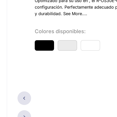
Optimizado para su uso en , el R-OS30E-
configuración. Perfectamente adecuado pa
y durabilidad.
See More....
Colores disponibles: